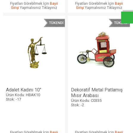
W
h
a
t
s
a
p
p
D
e
s
e
H
a
t
t
Fiyatları Görebilmek İçin
Bayii
Fiyatları Görebilmek İçin
Bayii
Girişi
Yapmalısınız Tıklayınız
Girişi
Yapmalısınız Tıklayınız
Adalet Kadını 10"
Dekoratif Metal Patlamış
Ürün Kodu: HBAK10
Mısır Arabası
Stok: -17
Ürün Kodu: C0335
Stok: -2
Fiyatları Görebilmek İçin
Bayii
Fiyatları Görebilmek İçin
Bayii