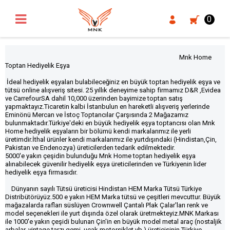
UA-18371546-3
0
Mnk Home
Toptan Hediyelik Eşya
İdeal hediyelik eşyaları bulabileceğiniz en büyük
toptan hediyelik eşya
ve
tütsü online alışveriş sitesi. 25 yıllık deneyime sahip firmamız D&R ,Evidea
ve CarrefourSA dahil 10,000 üzerinden bayimize toptan satış
yapmaktayız.Ticaretin kalbi İstanbulun en hareketli alışveriş yerlerinde
Eminönü Mercan ve İstoç Toptancılar Çarşısında 2 Mağazamız
bulunmaktadır.Türkiye'deki en büyük hediyelik eşya toptancısı olan Mnk
Home hediyelik eşyaların bir bölümü kendi markalarımız ile yerli
üretimdir.İthal ürünler kendi markalarımız ile yurtdışındaki (Hindistan,Çin,
Pakistan ve Endenozya) üreticilerden tedarik edilmektedir.
5000'e yakın çeşidin bulunduğu Mnk Home toptan hediyelik eşya
alınabilecek güvenilir hediyelik eşya üreticilerinden ve Türkiyenin lider
hediyelik eşya firmasıdır.
Dünyanın sayılı Tütsü üreticisi Hindistan HEM Marka Tütsü Türkiye
Distribütörüyüz.500 e yakın HEM Marka tütsü ve çeşitleri mevcuttur. Büyük
mağazalarda rafları süslüyen Crownwell Çantalı Plak Çalar'ları renk ve
model seçenekleri ile yurt dışında özel olarak üretmekteyiz.MNK Markası
ile 1000'e yakın çeşidi bulunan Çin'in en büyük model metal araç (nostaljik
arbalar, vintage tarzı gemi ,uçak,motorsiklet vb.) üreticisinin Türkiye