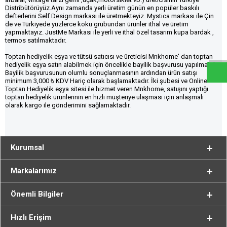
Distribütörüyüz.Aynı zamanda yerli üretim günün en popüler baskılı
defterlerini Self Design markası ile üretmekteyiz. Mystica markası ile Çin
de ve Türkiyede yüzlerce koku grubundan ürünler ithal ve üretim
W
h
a
t
s
a
p
p
D
e
s
e
H
a
t
t
yapmaktayız. JustMe Markası ile yerli ve ithal özel tasarım kupa bardak ,
termos satılmaktadır.
Toptan hediyelik eşya ve tütsü satıcısı ve üreticisi Mnkhome' dan toptan
hediyelik eşya satın alabilmek için öncelikle bayilik başvurusu yapılmalıdır.
Bayilik başvurusunun olumlu sonuçlanmasının ardından ürün satışı
minimum 3,000 ₺ KDV Hariç olarak başlamaktadır. İki şubesi ve Online
Toptan Hediyelik eşya sitesi ile hizmet veren Mnkhome, satışını yaptığı
toptan hediyelik ürünlerinin en hızlı müşteriye ulaşması için anlaşmalı
olarak kargo ile gönderimini sağlamaktadır.
Kurumsal
Markalarımız
Önemli Bilgiler
Hızlı Erişim