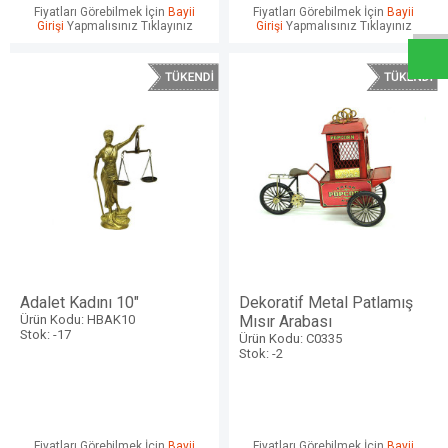
W
h
a
t
s
a
p
p
D
e
s
e
H
a
t
t
Fiyatları Görebilmek İçin
Bayii
Fiyatları Görebilmek İçin
Bayii
Girişi
Yapmalısınız Tıklayınız
Girişi
Yapmalısınız Tıklayınız
Adalet Kadını 10"
Dekoratif Metal Patlamış
Ürün Kodu: HBAK10
Mısır Arabası
Stok: -17
Ürün Kodu: C0335
Stok: -2
Fiyatları Görebilmek İçin
Bayii
Fiyatları Görebilmek İçin
Bayii