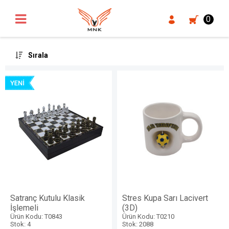
UA-18371546-3
0
Sırala
Satranç Kutulu Klasik
Stres Kupa Sarı Lacivert
İşlemeli
(3D)
Ürün Kodu: T0843
Ürün Kodu: T0210
Stok: 4
Stok: 2088