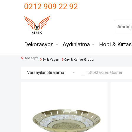
UA-18371546-3
0212 909 22 92
Dekorasyon
Aydınlatma
Hobi & Kırtas
Anasayfa
Ev & Yaşam
Çay & Kahve Grubu
Stoktakileri Göster