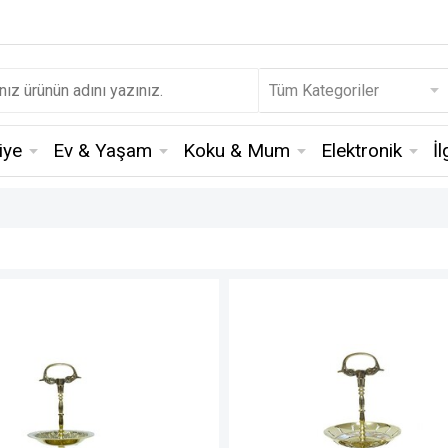
iye
Ev & Yaşam
Koku & Mum
Elektronik
İ