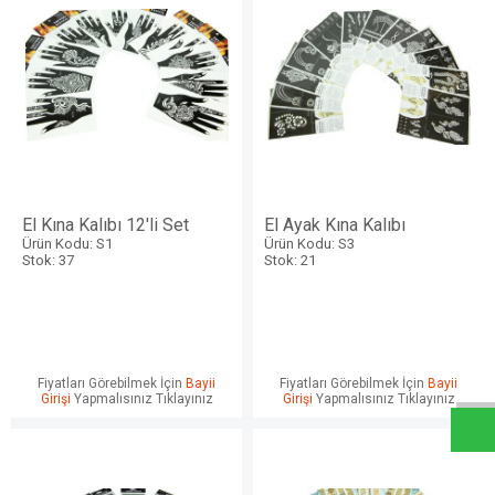
El Kına Kalıbı 12'li Set
El Ayak Kına Kalıbı
Ürün Kodu: S1
Ürün Kodu: S3
Stok: 37
Stok: 21
W
h
a
t
s
a
p
p
D
e
s
e
H
a
t
t
Fiyatları Görebilmek İçin
Bayii
Fiyatları Görebilmek İçin
Bayii
Girişi
Yapmalısınız Tıklayınız
Girişi
Yapmalısınız Tıklayınız