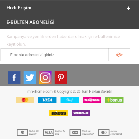
Hızlı Erişim
E-BÜLTEN ABONELİĞİ
Kampanya ve yeniliklerden haberdar olmak için e-bültenimize
kayıt olun.
mnk-home.com © Copyright 2026 Tüm Hakları Saklıdır