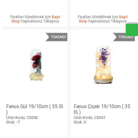
W
h
a
t
s
a
p
p
D
e
s
e
H
a
t
t
Fiyatları Görebilmek İçin
Bayii
Fiyatları Görebilmek İçin
Bayii
Girişi
Yapmalısınız Tıklayınız
Girişi
Yapmalısınız Tıklayınız
Fanus Gül 19/10cm ( 35 İS
Fanus Çiçek 19/10cm ( 35
)
İS )
Ürün Kodu: C0542
Ürün Kodu: C0541
Stok: -7
Stok: 0