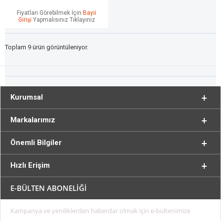
Fiyatları Görebilmek İçin
Bayii
Girişi
Yapmalısınız Tıklayınız
Toplam 9 ürün görüntüleniyor.
Kurumsal
Markalarımız
Önemli Bilgiler
Hızlı Erişim
E-BÜLTEN ABONELİĞİ
Kampanya ve yeniliklerden haberdar olmak için e-bültenimize