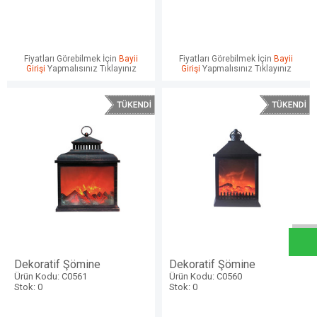
Fiyatları Görebilmek İçin
Bayii
Fiyatları Görebilmek İçin
Bayii
Girişi
Yapmalısınız Tıklayınız
Girişi
Yapmalısınız Tıklayınız
W
h
a
t
s
a
p
p
D
e
s
e
H
a
t
t
Dekoratif Şömine
Dekoratif Şömine
Ürün Kodu: C0561
Ürün Kodu: C0560
Stok: 0
Stok: 0