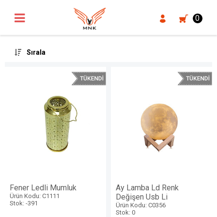
UA-18371546-3
0
Sırala
Fener Ledli Mumluk
Ay Lamba Ld Renk
Ürün Kodu: C1111
Değişen Usb Li
Stok: -391
Ürün Kodu: C0356
Stok: 0