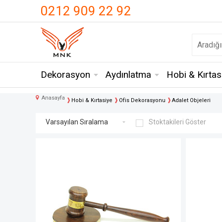
UA-18371546-3
0212 909 22 92
Dekorasyon
Aydınlatma
Hobi & Kırtas
Anasayfa
Hobi & Kırtasiye
Ofis Dekorasyonu
Adalet Objeleri
Stoktakileri Göster