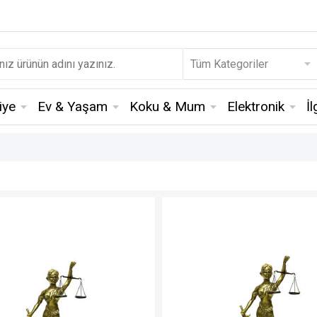
iye
Ev & Yaşam
Koku & Mum
Elektronik
İ