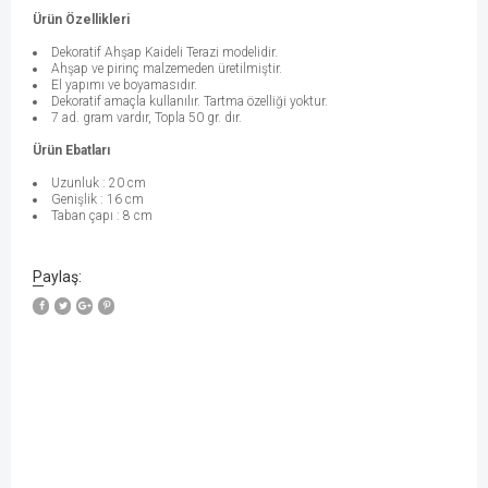
Ürün Özellikleri
Dekoratif Ahşap Kaideli Terazi modelidir.
Ahşap ve pirinç malzemeden üretilmiştir.
El yapımı ve boyamasıdır.
Dekoratif amaçla kullanılır. Tartma özelliği yoktur.
7 ad. gram vardır, Topla 50 gr. dır.
Ürün Ebatları
Uzunluk : 20 cm
Genişlik : 16 cm
Taban çapı : 8 cm
Paylaş: