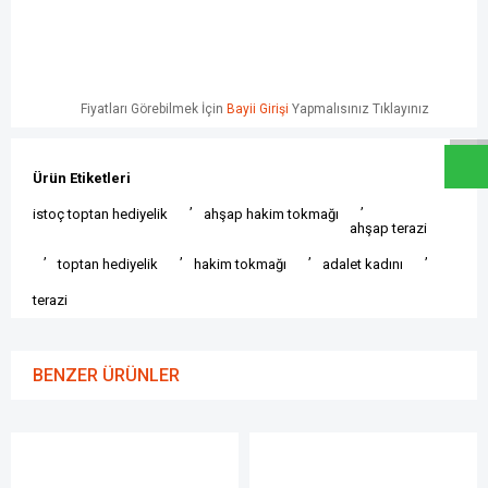
W
h
a
t
s
a
p
p
D
e
s
e
H
a
t
t
Fiyatları Görebilmek İçin
Bayii Girişi
Yapmalısınız Tıklayınız
Ürün Etiketleri
,
,
istoç toptan hediyelik
ahşap hakim tokmağı
ahşap terazi
,
,
,
,
toptan hediyelik
hakim tokmağı
adalet kadını
terazi
BENZER ÜRÜNLER