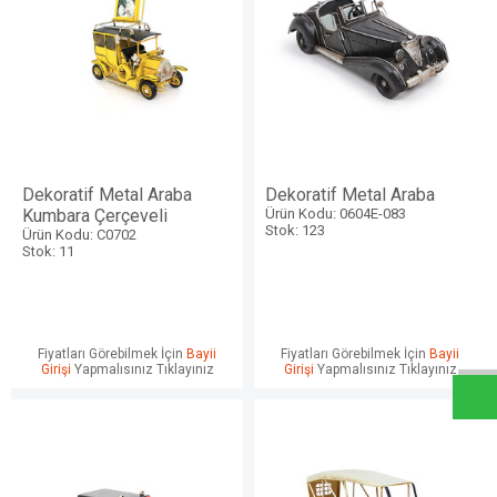
Dekoratif Metal Araba
Dekoratif Metal Araba
Kumbara Çerçeveli
Ürün Kodu: 0604E-083
Stok: 123
Ürün Kodu: C0702
Stok: 11
W
h
a
t
s
a
p
p
D
e
s
e
H
a
t
t
Fiyatları Görebilmek İçin
Bayii
Fiyatları Görebilmek İçin
Bayii
Girişi
Yapmalısınız Tıklayınız
Girişi
Yapmalısınız Tıklayınız