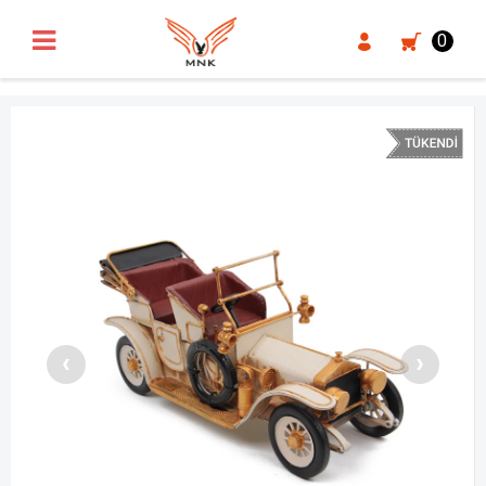
UA-18371546-3
0