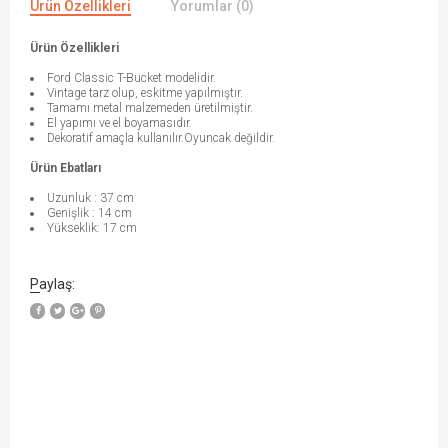
Ürün Özellikleri
Yorumlar (0)
Ürün Özellikleri
Ford Classic T-Bucket modelidir.
Vintage tarz olup, eskitme yapılmıştır.
Tamamı metal malzemeden üretilmiştir.
El yapımı ve el boyamasıdır.
Dekoratif amaçla kullanılır.Oyuncak değildir.
Ürün Ebatları
Uzunluk : 37 cm
Genişlik : 14 cm
Yükseklik: 17 cm
Paylaş:
W
h
a
t
s
a
p
p
D
e
s
e
H
a
t
t