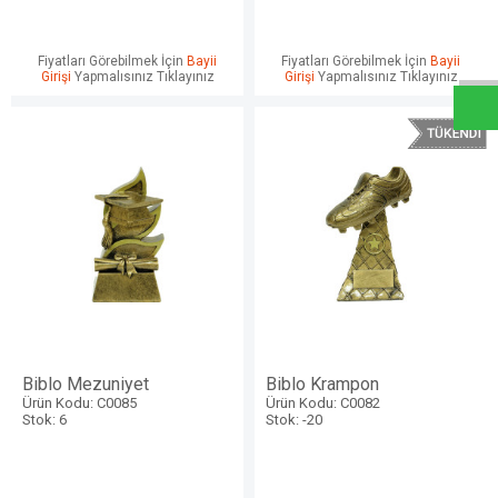
W
h
a
t
s
a
p
p
D
e
s
e
H
a
t
t
Fiyatları Görebilmek İçin
Bayii
Fiyatları Görebilmek İçin
Bayii
Girişi
Yapmalısınız Tıklayınız
Girişi
Yapmalısınız Tıklayınız
Biblo Mezuniyet
Biblo Krampon
Ürün Kodu: C0085
Ürün Kodu: C0082
Stok: 6
Stok: -20