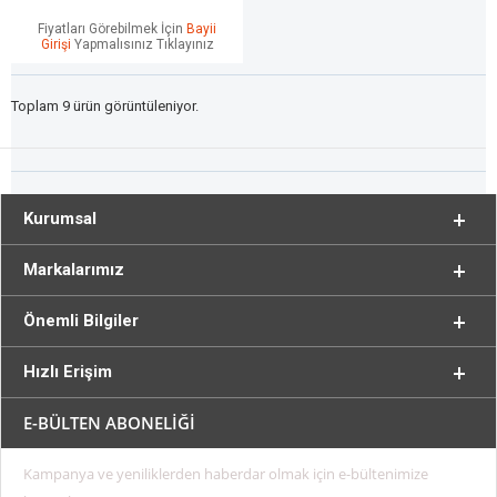
Fiyatları Görebilmek İçin
Bayii
Girişi
Yapmalısınız Tıklayınız
Toplam 9 ürün görüntüleniyor.
Kurumsal
Markalarımız
Önemli Bilgiler
Hızlı Erişim
E-BÜLTEN ABONELİĞİ
Kampanya ve yeniliklerden haberdar olmak için e-bültenimize