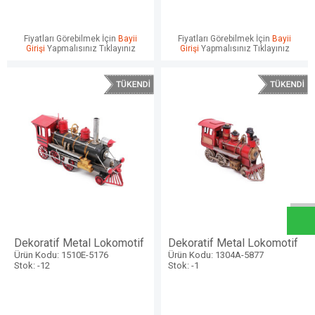
Fiyatları Görebilmek İçin
Bayii
Fiyatları Görebilmek İçin
Bayii
Girişi
Yapmalısınız Tıklayınız
Girişi
Yapmalısınız Tıklayınız
W
h
a
t
s
a
p
p
D
e
s
e
H
a
t
t
Dekoratif Metal Lokomotif
Dekoratif Metal Lokomotif
Ürün Kodu: 1510E-5176
Ürün Kodu: 1304A-5877
Stok: -12
Stok: -1