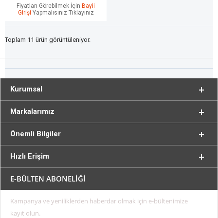
Fiyatları Görebilmek İçin
Bayii
Girişi
Yapmalısınız Tıklayınız
Toplam 11 ürün görüntüleniyor.
Kurumsal
Markalarımız
Önemli Bilgiler
Hızlı Erişim
E-BÜLTEN ABONELİĞİ
Kampanya ve yeniliklerden haberdar olmak için e-bültenimize
kayıt olun.