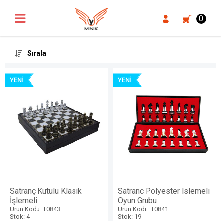
UA-18371546-3
0
Sırala
Satranç Kutulu Klasik
Satranc Polyester Islemeli
İşlemeli
Oyun Grubu
Ürün Kodu: T0843
Ürün Kodu: T0841
Stok: 4
Stok: 19