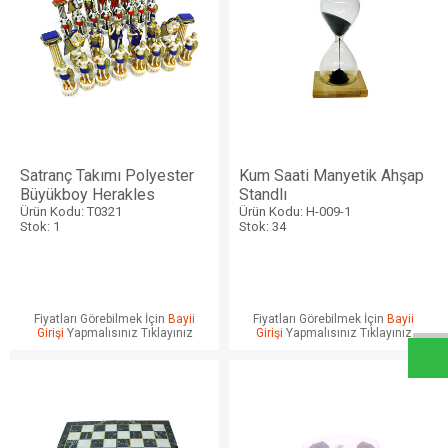
Satranç Takımı Polyester
Kum Saati Manyetik Ahşap
Büyükboy Herakles
Standlı
Ürün Kodu: T0321
Ürün Kodu: H-009-1
Stok: 1
Stok: 34
W
h
a
t
s
a
p
p
D
e
s
e
H
a
t
t
Fiyatları Görebilmek İçin
Bayii
Fiyatları Görebilmek İçin
Bayii
Girişi
Yapmalısınız Tıklayınız
Girişi
Yapmalısınız Tıklayınız