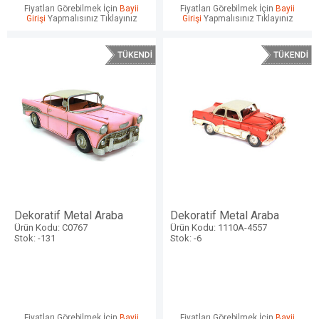
Fiyatları Görebilmek İçin
Bayii
Fiyatları Görebilmek İçin
Bayii
Girişi
Yapmalısınız Tıklayınız
Girişi
Yapmalısınız Tıklayınız
Dekoratif Metal Araba
Dekoratif Metal Araba
Ürün Kodu: C0767
Ürün Kodu: 1110A-4557
Stok: -131
Stok: -6
W
h
a
t
s
a
p
p
D
e
s
e
H
a
t
t
Fiyatları Görebilmek İçin
Bayii
Fiyatları Görebilmek İçin
Bayii