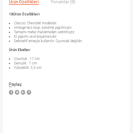
Ürün Özellikleri
Yorumlar (0)
18Ürün Özellikleri
Classic Chevrolet modelidir.
Vintage tarz olup, eskitme yapılmıştır.
Tamamı metal malzemeden üretilmiştir.
El yapımı ve el boyamasıdır.
Dekoratif amaçla kullanılır. Oyuncak değildir.
Ürün Ebatları
Uzunluk : 17 cm
Genişlik : 7 cm
Yükseklik: 5,5 cm
Paylaş: