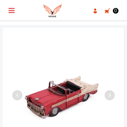
UA-18371546-3
0