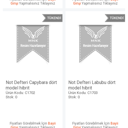
Girişi
Yapmalısınız Tıklayınız
Girişi
Yapmalısınız Tıklayınız
Not Defteri Capybara dört
Not Defteri Labubu dört
model hibrit
model hibrit
Ürün Kodu: C1702
Ürün Kodu: C1703
Stok: 0
Stok: 0
W
h
a
t
s
a
p
p
D
e
s
e
H
a
t
t
Fiyatları Görebilmek İçin
Bayii
Fiyatları Görebilmek İçin
Bayii
Girişi
Yapmalısınız Tıklayınız
Girişi
Yapmalısınız Tıklayınız