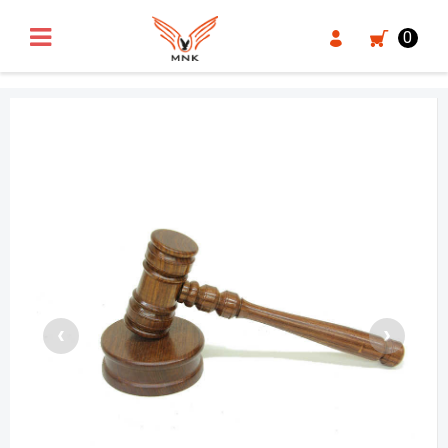
UA-18371546-3
0