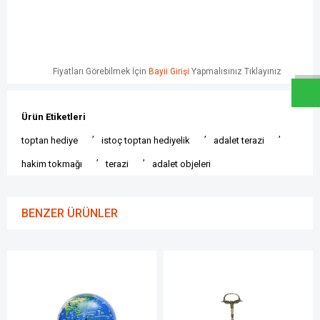
W
h
a
t
s
a
p
p
D
e
s
e
H
a
t
t
Fiyatları Görebilmek İçin
Bayii Girişi
Yapmalısınız Tıklayınız
Ürün Etiketleri
,
,
,
toptan hediye
istoç toptan hediyelik
adalet terazi
,
,
hakim tokmağı
terazi
adalet objeleri
BENZER ÜRÜNLER