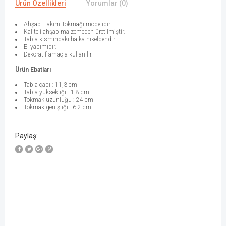
Ürün Özellikleri
Yorumlar (0)
Ahşap Hakim Tokmağı modelidir.
Kaliteli ahşap malzemeden üretilmiştir.
Tabla kısmındaki halka nikeldendir.
El yapımıdır.
Dekoratif amaçla kullanılır.
Ürün Ebatları
Tabla çapı : 11,3 cm
Tabla yüksekliği : 1,8 cm
Tokmak uzunluğu : 24 cm
Tokmak genişliği : 6,2 cm
Paylaş:
W
h
a
t
s
a
p
p
D
e
s
e
H
a
t
t