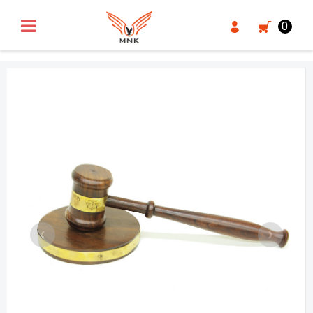
UA-18371546-3
0