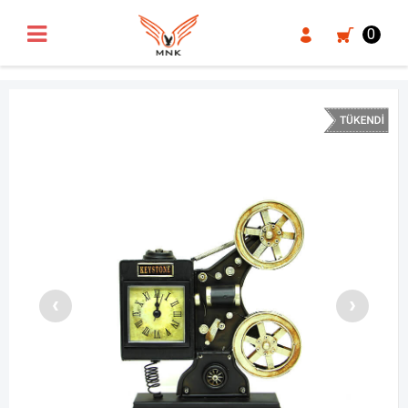
UA-18371546-3
0