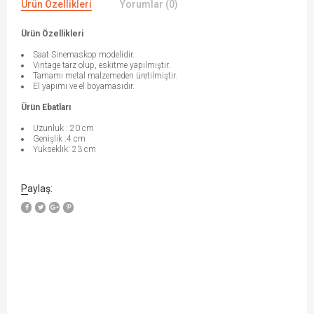
Ürün Özellikleri
Yorumlar (0)
Ürün Özellikleri
Saat Sinemaskop modelidir.
Vintage tarz olup, eskitme yapılmıştır.
Tamamı metal malzemeden üretilmiştir.
El yapımı ve el boyamasıdır.
Ürün Ebatları
Uzunluk : 20 cm
Genişlik :4 cm
Yükseklik: 23 cm
Paylaş: