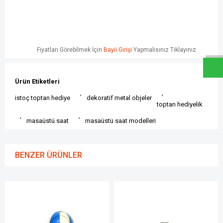
W
h
a
t
s
a
p
p
D
e
s
e
H
a
t
t
Fiyatları Görebilmek İçin
Bayii Girişi
Yapmalısınız Tıklayınız
Ürün Etiketleri
,
,
istoç toptan hediye
dekoratif metal objeler
toptan hediyelik
,
,
masaüstü saat
masaüstü saat modelleri
BENZER ÜRÜNLER