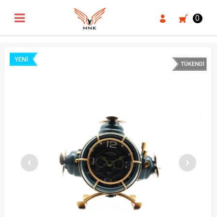
UA-18371546-3
0