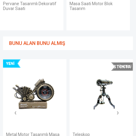
tif
Masa Saati Motor Blok
Saat Sarkaçlı
Tasarım
BUNU ALAN BUNU ALMIŞ
STOKTA
YOK
lı Masa
Teleskop
Dekoratif Metal Gemi