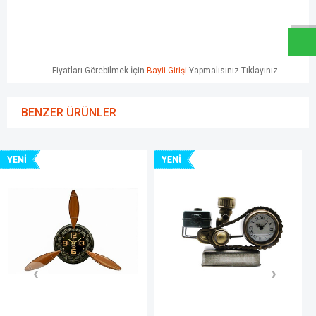
W
h
a
t
s
a
p
p
D
e
s
e
H
a
t
t
Fiyatları Görebilmek İçin
Bayii Girişi
Yapmalısınız Tıklayınız
BENZER ÜRÜNLER
YENI