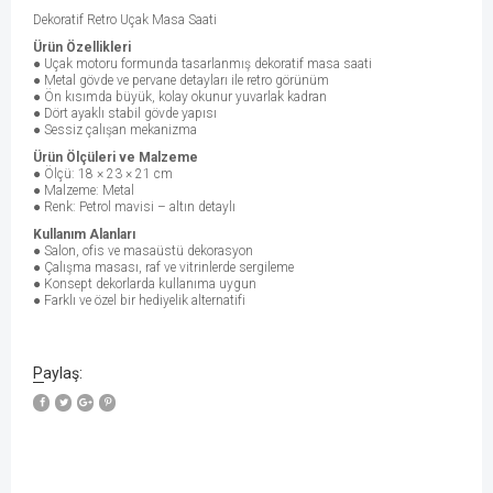
Dekoratif Retro Uçak Masa Saati
Ürün Özellikleri
● Uçak motoru formunda tasarlanmış dekoratif masa saati
● Metal gövde ve pervane detayları ile retro görünüm
● Ön kısımda büyük, kolay okunur yuvarlak kadran
● Dört ayaklı stabil gövde yapısı
● Sessiz çalışan mekanizma
Ürün Ölçüleri ve Malzeme
● Ölçü: 18 × 23 × 21 cm
● Malzeme: Metal
● Renk: Petrol mavisi – altın detaylı
Kullanım Alanları
● Salon, ofis ve masaüstü dekorasyon
● Çalışma masası, raf ve vitrinlerde sergileme
● Konsept dekorlarda kullanıma uygun
● Farklı ve özel bir hediyelik alternatifi
Paylaş: