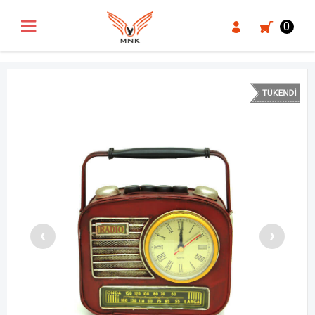
UA-18371546-3
0