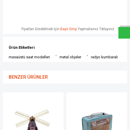
W
h
a
t
s
a
p
p
D
e
s
e
H
a
t
t
Fiyatları Görebilmek İçin
Bayii Girişi
Yapmalısınız Tıklayınız
Ürün Etiketleri
,
,
masaüstü saat modelleri
metal objeler
radyo kumbaralı
BENZER ÜRÜNLER