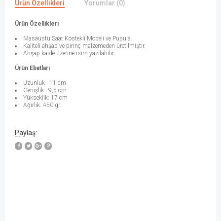
Ürün Özellikleri
Yorumlar (0)
Ürün Özellikleri
Masaüstü Saat Köstekli Modeli ve Pusula.
Kaliteli ahşap ve pirinç malzemeden üretilmiştir.
Ahşap kaide üzerine isim yazılabilir.
Ürün Ebatları
Uzunluk : 11 cm
Genişlik : 9,5 cm
Yükseklik: 17 cm
Ağırlık: 450 gr.
Paylaş:
W
h
a
t
s
a
p
p
D
e
s
e
H
a
t
t