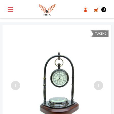
UA-18371546-3
0