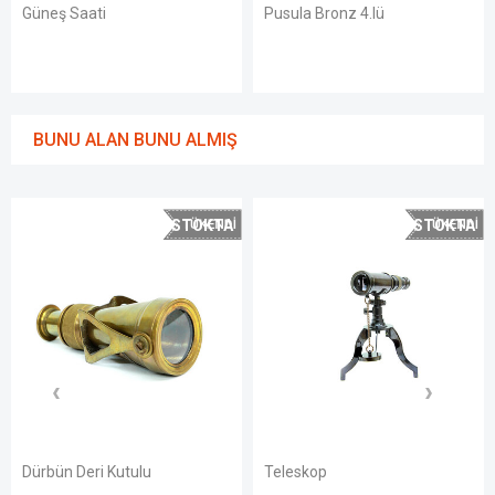
Pusula Bronz 4.lü
Dürbün Köşeli
BUNU ALAN BUNU ALMIŞ
STOKTA
STOKTA
YOK
YOK
ulu
Teleskop
Dürbün Deri Kutul