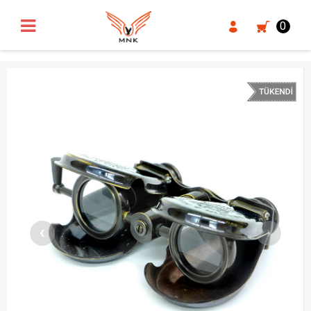
UA-18371546-3
0