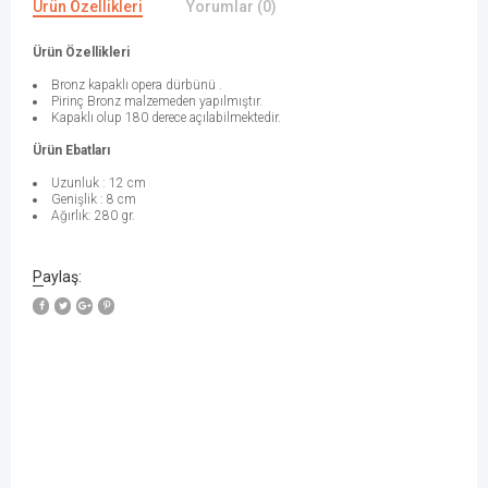
Ürün Özellikleri
Yorumlar (0)
Ürün Özellikleri
Bronz kapaklı opera dürbünü .
Pirinç Bronz malzemeden yapılmıştır.
Kapaklı olup 180 derece açılabilmektedir.
Ürün Ebatları
Uzunluk : 12 cm
Genişlik : 8 cm
Ağırlık: 280 gr.
Paylaş:
W
h
a
t
s
a
p
p
D
e
s
e
H
a
t
t