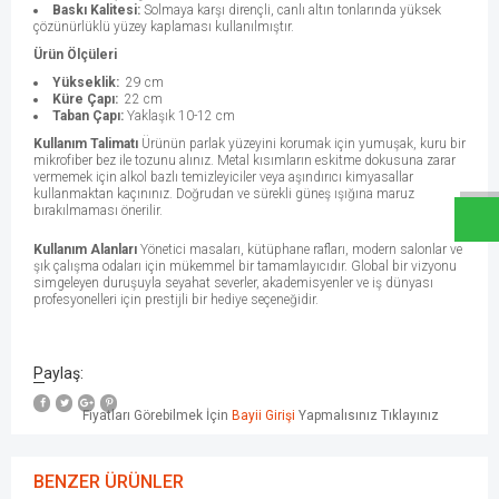
Baskı Kalitesi:
Solmaya karşı dirençli, canlı altın tonlarında yüksek
çözünürlüklü yüzey kaplaması kullanılmıştır.
Ürün Ölçüleri
Yükseklik:
29 cm
Küre Çapı:
22 cm
Taban Çapı:
Yaklaşık 10-12 cm
W
h
a
t
s
a
p
p
D
e
s
e
H
a
t
t
Kullanım Talimatı
Ürünün parlak yüzeyini korumak için yumuşak, kuru bir
mikrofiber bez ile tozunu alınız. Metal kısımların eskitme dokusuna zarar
vermemek için alkol bazlı temizleyiciler veya aşındırıcı kimyasallar
kullanmaktan kaçınınız. Doğrudan ve sürekli güneş ışığına maruz
bırakılmaması önerilir.
Kullanım Alanları
Yönetici masaları, kütüphane rafları, modern salonlar ve
şık çalışma odaları için mükemmel bir tamamlayıcıdır. Global bir vizyonu
simgeleyen duruşuyla seyahat severler, akademisyenler ve iş dünyası
profesyonelleri için prestijli bir hediye seçeneğidir.
Paylaş:
Fiyatları Görebilmek İçin
Bayii Girişi
Yapmalısınız Tıklayınız
BENZER ÜRÜNLER