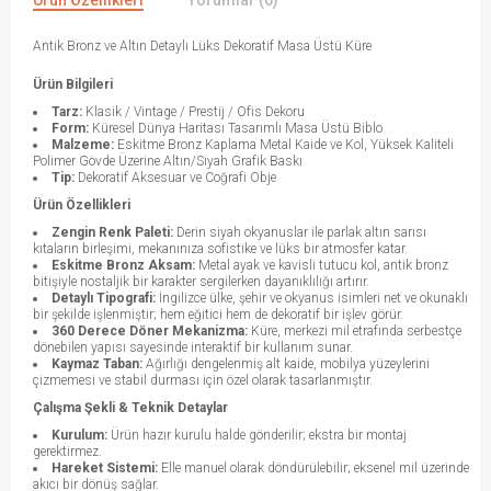
Ürün Özellikleri
Yorumlar (0)
Antik Bronz ve Altın Detaylı Lüks Dekoratif Masa Üstü Küre
Ürün Bilgileri
Tarz:
Klasik / Vintage / Prestij / Ofis Dekoru
Form:
Küresel Dünya Haritası Tasarımlı Masa Üstü Biblo
Malzeme:
Eskitme Bronz Kaplama Metal Kaide ve Kol, Yüksek Kaliteli
Polimer Gövde Üzerine Altın/Siyah Grafik Baskı
Tip:
Dekoratif Aksesuar ve Coğrafi Obje
Ürün Özellikleri
Zengin Renk Paleti:
Derin siyah okyanuslar ile parlak altın sarısı
kıtaların birleşimi, mekanınıza sofistike ve lüks bir atmosfer katar.
Eskitme Bronz Aksam:
Metal ayak ve kavisli tutucu kol, antik bronz
bitişiyle nostaljik bir karakter sergilerken dayanıklılığı artırır.
Detaylı Tipografi:
İngilizce ülke, şehir ve okyanus isimleri net ve okunaklı
bir şekilde işlenmiştir; hem eğitici hem de dekoratif bir işlev görür.
360 Derece Döner Mekanizma:
Küre, merkezi mil etrafında serbestçe
dönebilen yapısı sayesinde interaktif bir kullanım sunar.
Kaymaz Taban:
Ağırlığı dengelenmiş alt kaide, mobilya yüzeylerini
çizmemesi ve stabil durması için özel olarak tasarlanmıştır.
Çalışma Şekli & Teknik Detaylar
Kurulum:
Ürün hazır kurulu halde gönderilir; ekstra bir montaj
gerektirmez.
Hareket Sistemi:
Elle manuel olarak döndürülebilir; eksenel mil üzerinde
akıcı bir dönüş sağlar.