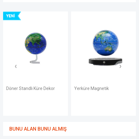
NI
ner Standlı Küre Dekor
Yerküre Magnetik
Yerk
BUNU ALAN BUNU ALMIŞ