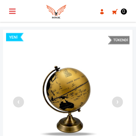
UA-18371546-3
0