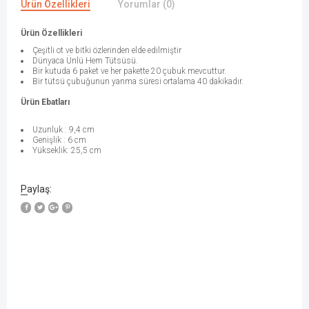
Ürün Özellikleri
Yorumlar (0)
Ürün Özellikleri
Çeşitli ot ve bitki özlerinden elde edilmiştir
Dünyaca Ünlü Hem Tütsüsü.
Bir kutuda 6 paket ve her pakette 20 çubuk mevcuttur.
Bir tütsü çubuğunun yanma süresi ortalama 40 dakikadır.
Ürün Ebatları
Uzunluk : 9,4 cm
Genişlik : 6 cm
Yükseklik: 25,5 cm
Paylaş:
W
h
a
t
s
a
p
p
D
e
s
e
H
a
t
t