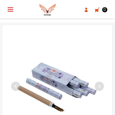
UA-18371546-3
0