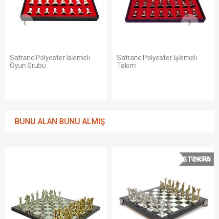
Islemeli
Satranc Polyester Işlemeli
Satranç Takımı Pol
Takım
Ortaboy Pegasus
BUNU ALAN BUNU ALMIŞ
STOKTA
YOK