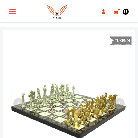
UA-18371546-3
0