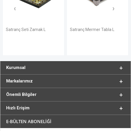
 Zamak L
Satranç Mermer Tabla L
Satranç Mermer
Zamak No 5
Kurumsal
Markalarımız
Önemli Bilgiler
Hızlı Erişim
E-BÜLTEN ABONELİĞİ