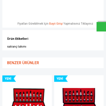
W
h
a
t
s
a
p
p
D
e
s
e
H
a
t
t
Fiyatları Görebilmek İçin
Bayii Girişi
Yapmalısınız Tıklayınız
Ürün Etiketleri
satranç takımı
BENZER ÜRÜNLER
YENI