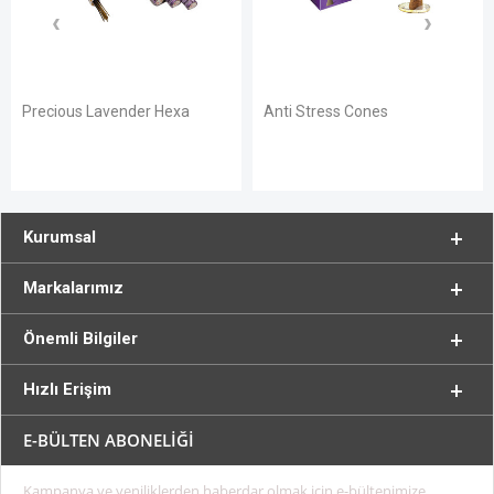
r Hexa
Anti Stress Cones
Precious Lavender
Kurumsal
Markalarımız
Önemli Bilgiler
Hızlı Erişim
E-BÜLTEN ABONELİĞİ
Kampanya ve yeniliklerden haberdar olmak için e-bültenimize