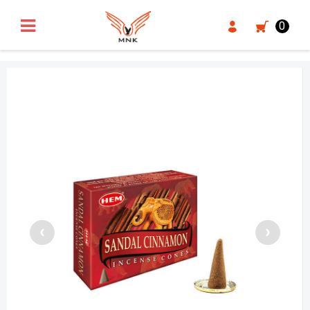
UA-18371546-3
0