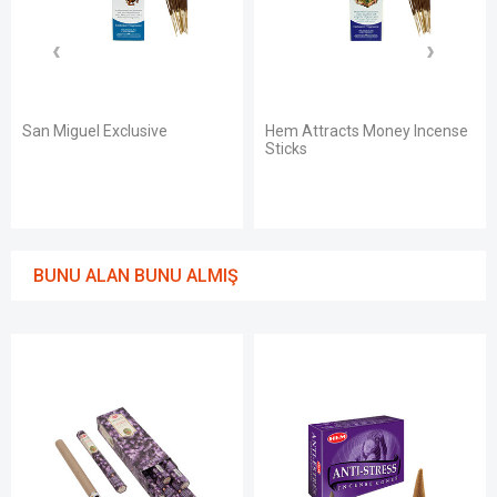
e
Hem Attracts Money Incense
Chocolate Back Flow
Sticks
10'lu
BUNU ALAN BUNU ALMIŞ