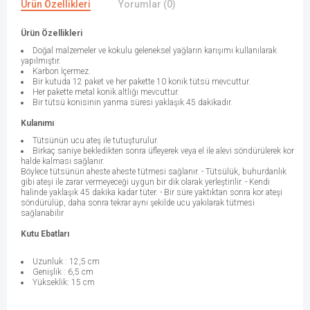
Ürün Özellikleri
Yorumlar (0)
Ürün Özellikleri
Doğal malzemeler ve kokulu geleneksel yağların karışımı kullanılarak
yapılmıştır.
Karbon İçermez.
Bir kutuda 12 paket ve her pakette 10 konik tütsü mevcuttur.
Her pakette metal konik altlığı mevcuttur.
Bir tütsü konisinin yanma süresi yaklaşık 45 dakikadır.
Kulanımı
Tütsünün ucu ateş ile tutuşturulur.
Birkaç saniye bekledikten sonra üfleyerek veya el ile alevi söndürülerek kor
halde kalması sağlanır.
Böylece tütsünün aheste aheste tütmesi sağlanır. - Tütsülük, buhurdanlık
gibi ateşi ile zarar vermeyeceği uygun bir dik olarak yerleştirilir. - Kendi
halinde yaklaşık 45 dakika kadar tüter. - Bir süre yaktıktan sonra kor ateşi
söndürülüp, daha sonra tekrar aynı şekilde ucu yakılarak tütmesi
sağlanabilir
Kutu Ebatları
Uzunluk : 12,5 cm
Genişlik : 6,5 cm
Yükseklik: 15 cm