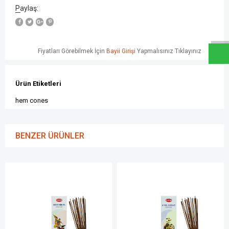
Paylaş:
W
h
a
t
s
a
p
p
D
e
s
e
H
a
t
t
Fiyatları Görebilmek İçin
Bayii Girişi
Yapmalısınız Tıklayınız
Ürün Etiketleri
hem cones
BENZER ÜRÜNLER