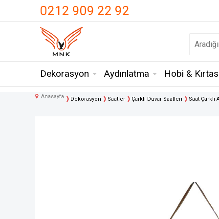
UA-18371546-3
0212 909 22 92
Dekorasyon
Aydınlatma
Hobi & Kırtas
Anasayfa
Dekorasyon
Saatler
Çarklı Duvar Saatleri
Saat Çarklı A