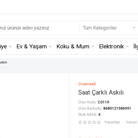
iye
Ev & Yaşam
Koku & Mum
Elektronik
İ
skılı
Crownwell
Saat Çarklı Askılı
Ürün Kodu:
C0119
Ürün Barkodu:
8680121586991
Stok Adedi:
4
Yorumlar
Yorum 