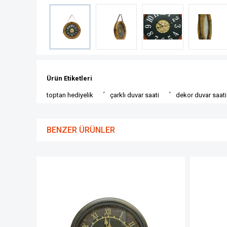
Ürün Etiketleri
,
,
toptan hediyelik
çarklı duvar saati
dekor duvar saati
BENZER ÜRÜNLER