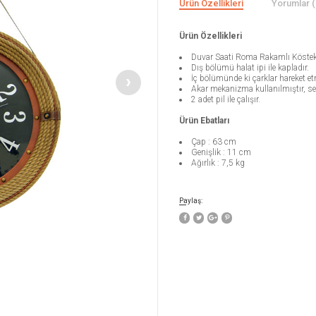
Ürün Özellikleri
Yorumlar (
Ürün Özellikleri
Duvar Saati Roma Rakamlı Köstek
Dış bölümü halat ipi ile kapladır.
İç bölümünde ki çarklar hareket et
Akar mekanizma kullanılmıştır, se
2 adet pil ile çalışır.
Ürün Ebatları
Çap : 63 cm
Genişlik : 11 cm
Ağırlık : 7,5 kg
Paylaş: