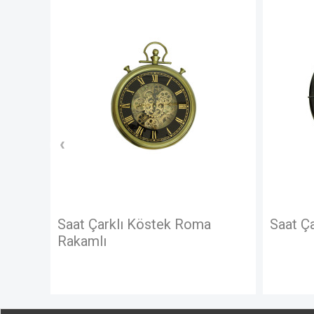
arklı Köstek Roma
Saat Çarklı Izgaralı
ı