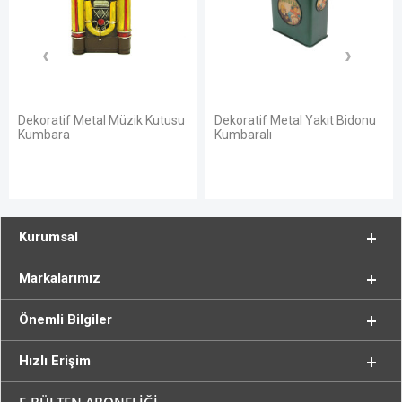
atif Metal Müzik Kutusu
Dekoratif Metal Yakıt Bidonu
Dekorat
ara
Kumbaralı
Kurumsal
Markalarımız
Önemli Bilgiler
Hızlı Erişim
E-BÜLTEN ABONELİĞİ