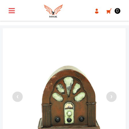
UA-18371546-3
0