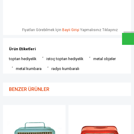
W
h
a
t
s
a
p
p
D
e
s
e
H
a
t
t
Fiyatları Görebilmek İçin
Bayii Girişi
Yapmalısınız Tıklayınız
Ürün Etiketleri
,
,
toptan hediyelik
istoç toptan hediyelik
metal objeler
,
,
metal kumbara
radyo kumbaralı
BENZER ÜRÜNLER