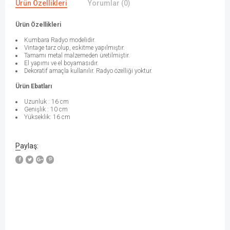
Ürün Özellikleri
Yorumlar (0)
Ürün Özellikleri
Kumbara Radyo modelidir.
Vintage tarz olup, eskitme yapılmıştır.
Tamamı metal malzemeden üretilmiştir.
El yapımı ve el boyamasıdır.
Dekoratif amaçla kullanılır. Radyo özelliği yoktur.
Ürün Ebatları
Uzunluk : 16 cm
Genişlik : 10 cm
Yükseklik: 16 cm
Paylaş: