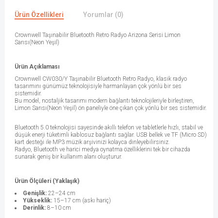
Ürün Özellikleri
Yorumlar (0)
Crownwell Taşınabilir Bluetooth Retro Radyo Arizona Serisi Limon
Sarısı(Neon Yeşil)
Ürün Açıklaması
Crownwell CW030/Y Taşınabilir Bluetooth Retro Radyo, klasik radyo
tasarımını günümüz teknolojisiyle harmanlayan çok yönlü bir ses
sistemidir.
Bu model, nostaljik tasarımı modern bağlantı teknolojileriyle birleştiren,
Limon Sarısı(Neon Yeşil) ön paneliyle öne çıkan çok yönlü bir ses sistemidir.
Bluetooth 5.0 teknolojisi sayesinde akıllı telefon ve tabletlerle hızlı, stabil ve
düşük enerji tüketimli kablosuz bağlantı sağlar. USB bellek ve TF (Micro SD)
kart desteği ile MP3 müzik arşivinizi kolayca dinleyebilirsiniz.
Radyo, Bluetooth ve harici medya oynatma özelliklerini tek bir cihazda
sunarak geniş bir kullanım alanı oluşturur.
Ürün Ölçüleri (Yaklaşık)
Genişlik:
22–24 cm
Yükseklik:
15–17 cm (askı hariç)
Derinlik:
8–10 cm