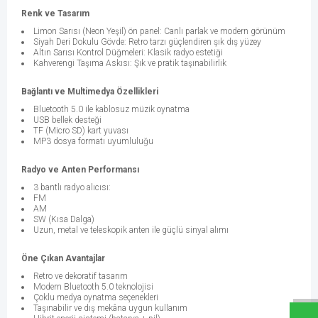
Renk ve Tasarım
Limon Sarısı
(Neon Yeşil)
ön panel: Canlı parlak ve modern görünüm
Siyah Deri Dokulu Gövde: Retro tarzı güçlendiren şık dış yüzey
Altın Sarısı Kontrol Düğmeleri: Klasik radyo estetiği
Kahverengi Taşıma Askısı: Şık ve pratik taşınabilirlik
Bağlantı ve Multimedya Özellikleri
Bluetooth 5.0 ile kablosuz müzik oynatma
USB bellek desteği
TF (Micro SD) kart yuvası
MP3 dosya formatı uyumluluğu
Radyo ve Anten Performansı
3 bantlı radyo alıcısı:
FM
AM
SW (Kısa Dalga)
Uzun, metal ve teleskopik anten ile güçlü sinyal alımı
W
h
a
t
s
a
p
p
D
e
s
e
H
a
t
t
Öne Çıkan Avantajlar
Retro ve dekoratif tasarım
Modern Bluetooth 5.0 teknolojisi
Çoklu medya oynatma seçenekleri
Taşınabilir ve dış mekâna uygun kullanım