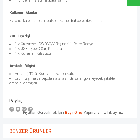
Hibrit enerji sistemi (batarya + pil)
Kullanım Alanları
Ev, ofis, kafe, restoran, balkon, kamp, bahçe ve dekoratif alanlar
Kutu İçeriği
1 × Crownwell CW030/Y Taşınabilir Retro Radyo
1 × USB Type-C Şarj Kablosu
1 × Kullanım Kılavuzu
Ambalaj Bilgisi
Ambalaj Türü: Koruyucu karton kutu
Ürün, taşıma ve depolama sırasında zarar görmeyecek şekilde
ambalajlanmıştır.
Paylaş:
Fiyatları Görebilmek İçin
Bayii Girişi
Yapmalısınız Tıklayınız
BENZER ÜRÜNLER