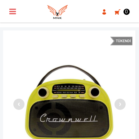
UA-18371546-3
0