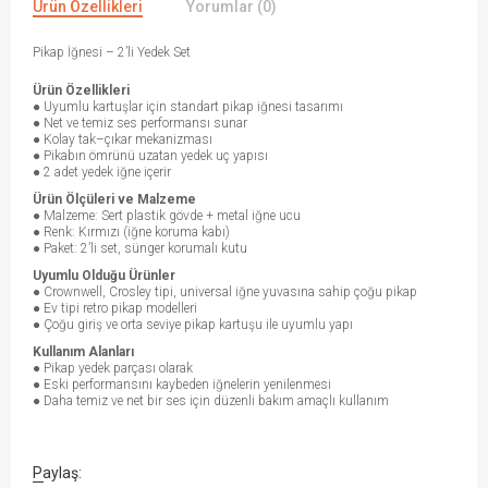
Ürün Özellikleri
Yorumlar (0)
Pikap İğnesi – 2’li Yedek Set
Ürün Özellikleri
● Uyumlu kartuşlar için standart pikap iğnesi tasarımı
● Net ve temiz ses performansı sunar
● Kolay tak–çıkar mekanizması
● Pikabın ömrünü uzatan yedek uç yapısı
● 2 adet yedek iğne içerir
Ürün Ölçüleri ve Malzeme
● Malzeme: Sert plastik gövde + metal iğne ucu
● Renk: Kırmızı (iğne koruma kabı)
● Paket: 2’li set, sünger korumalı kutu
Uyumlu Olduğu Ürünler
● Crownwell, Crosley tipi, universal iğne yuvasına sahip çoğu pikap
● Ev tipi retro pikap modelleri
● Çoğu giriş ve orta seviye pikap kartuşu ile uyumlu yapı
Kullanım Alanları
● Pikap yedek parçası olarak
● Eski performansını kaybeden iğnelerin yenilenmesi
● Daha temiz ve net bir ses için düzenli bakım amaçlı kullanım
Paylaş: