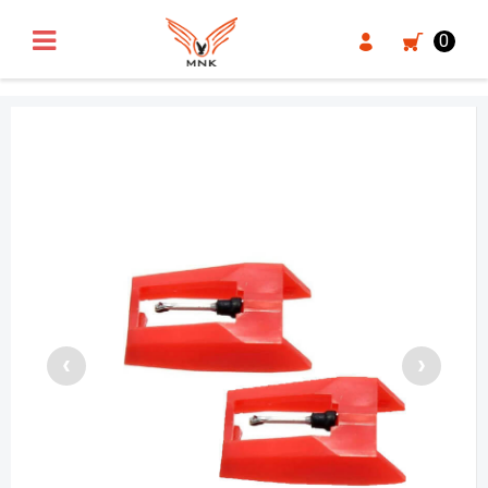
UA-18371546-3
0