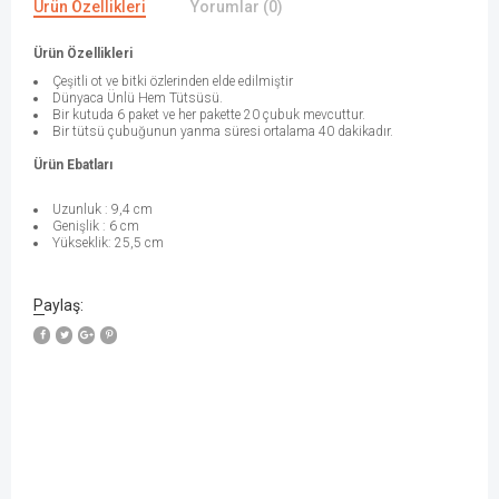
Ürün Özellikleri
Yorumlar (0)
Ürün Özellikleri
Çeşitli ot ve bitki özlerinden elde edilmiştir
Dünyaca Ünlü Hem Tütsüsü.
Bir kutuda 6 paket ve her pakette 20 çubuk mevcuttur.
Bir tütsü çubuğunun yanma süresi ortalama 40 dakikadır.
Ürün Ebatları
Uzunluk : 9,4 cm
Genişlik : 6 cm
Yükseklik: 25,5 cm
Paylaş:
W
h
a
t
s
a
p
p
D
e
s
e
H
a
t
t