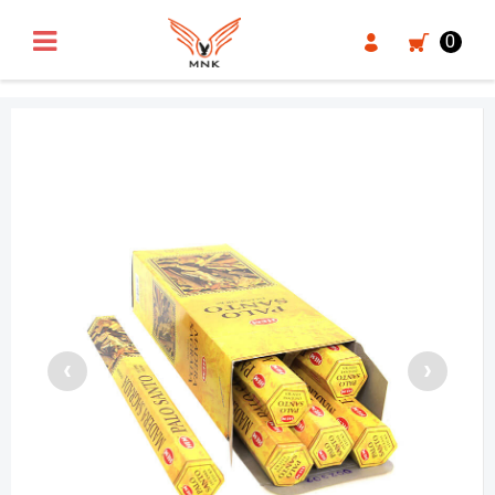
UA-18371546-3
0