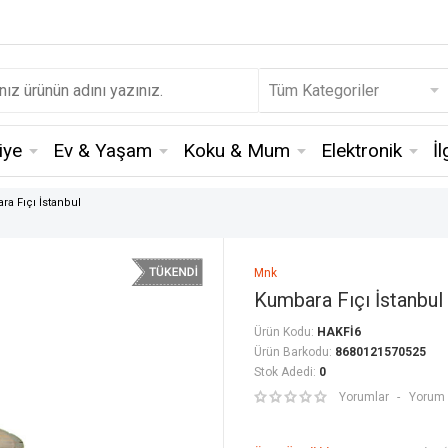
iye
Ev & Yaşam
Koku & Mum
Elektronik
İ
a Fıçı İstanbul
Mnk
Kumbara Fıçı İstanbul
Ürün Kodu:
HAKFİ6
Ürün Barkodu:
8680121570525
Stok Adedi:
0
Yorumlar
Yorum 