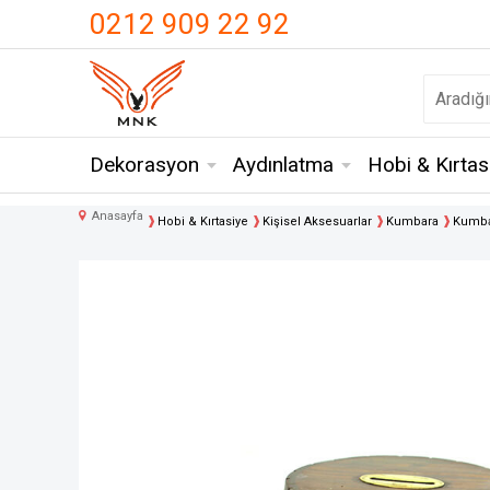
UA-18371546-3
0212 909 22 92
Dekorasyon
Aydınlatma
Hobi & Kırtas
Anasayfa
Hobi & Kırtasiye
Kişisel Aksesuarlar
Kumbara
Kumbar