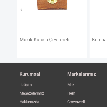
k Kutusu Çevirmeli
Kumbara Fıçı İstanbul
Kurumsal
Markalarımız
İletişim
Mnk
Mağazalarımız
Hem
Hakkımızda
Crownwell