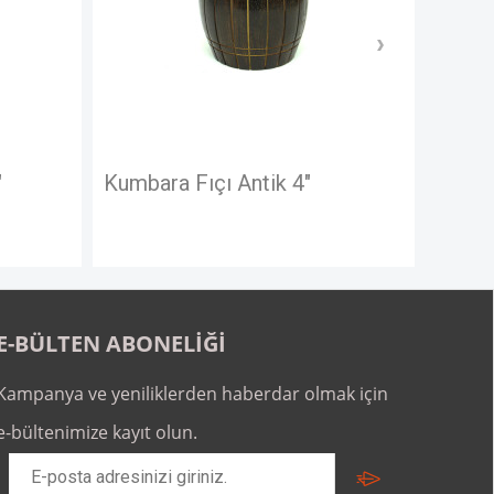
bara Fıçı Antik 4"
Plaka 20/30cm 28
E-BÜLTEN ABONELİĞİ
Kampanya ve yeniliklerden haberdar olmak için
e-bültenimize kayıt olun.