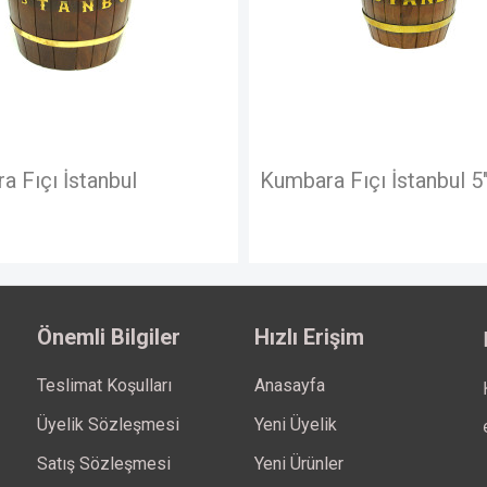
Kumbara Fıçı İstanbul 5"
Kum
Önemli Bilgiler
Hızlı Erişim
Teslimat Koşulları
Anasayfa
Üyelik Sözleşmesi
Yeni Üyelik
Satış Sözleşmesi
Yeni Ürünler