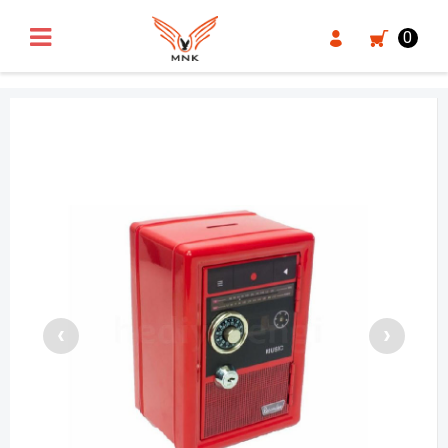
UA-18371546-3
0