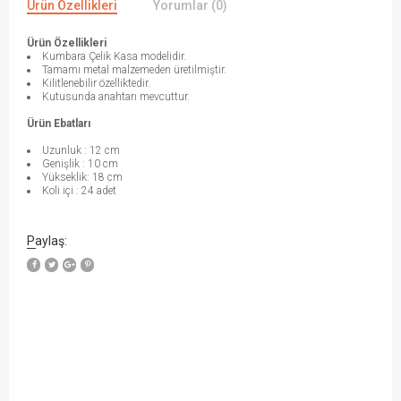
Ürün Özellikleri
Yorumlar (0)
Ürün Özellikleri
Kumbara Çelik Kasa modelidir.
Tamamı metal malzemeden üretilmiştir.
Kilitlenebilir özelliktedir.
Kutusunda anahtarı mevcuttur.
Ürün Ebatları
Uzunluk : 12 cm
Genişlik : 10 cm
Yükseklik: 18 cm
Koli içi : 24 adet
Paylaş:
W
h
a
t
s
a
p
p
D
e
s
e
H
a
t
t