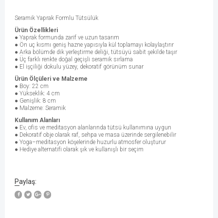
Seramik Yaprak Formlu Tütsülük
Ürün Özellikleri
● Yaprak formunda zarif ve uzun tasarım
● Ön uç kısmı geniş hazne yapısıyla kül toplamayı kolaylaştırır
● Arka bölümde dik yerleştirme deliği, tütsüyü sabit şekilde taşır
● Üç farklı renkte doğal geçişli seramik sırlama
● El işçiliği dokulu yüzey, dekoratif görünüm sunar
Ürün Ölçüleri ve Malzeme
● Boy: 22 cm
● Yükseklik: 4 cm
● Genişlik: 8 cm
● Malzeme: Seramik
Kullanım Alanları
● Ev, ofis ve meditasyon alanlarında tütsü kullanımına uygun
● Dekoratif obje olarak raf, sehpa ve masa üzerinde sergilenebilir
● Yoga–meditasyon köşelerinde huzurlu atmosfer oluşturur
● Hediye alternatifi olarak şık ve kullanışlı bir seçim
Paylaş: