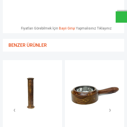
W
h
a
t
s
a
p
p
D
e
s
e
H
a
t
t
Fiyatları Görebilmek İçin
Bayii Girişi
Yapmalısınız Tıklayınız
BENZER ÜRÜNLER