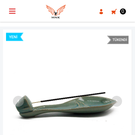
UA-18371546-3
0