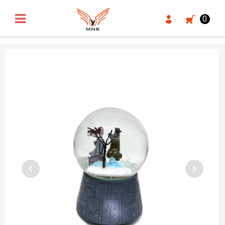
UA-18371546-3
0