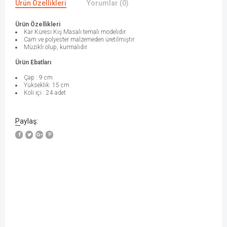
Ürün Özellikleri
Yorumlar (0)
Ürün Özellikleri
Kar Küresi Kış Masalı temalı modelidir.
Cam ve polyester malzemeden üretilmiştir.
Müzikli olup, kurmalıdır.
Ürün Ebatları
Çap : 9 cm
Yükseklik: 15 cm
Koli içi : 24 adet
Paylaş: