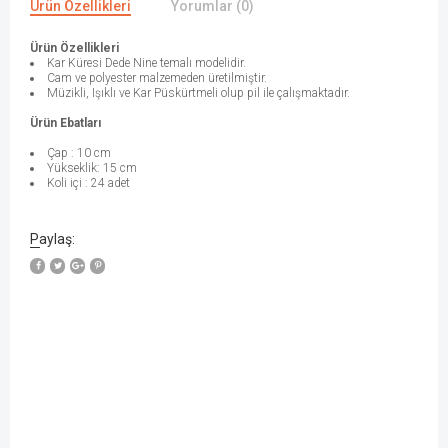
Ürün Özellikleri
Yorumlar (0)
Ürün Özellikleri
Kar Küresi Dede Nine temalı modelidir.
Cam ve polyester malzemeden üretilmiştir.
Müzikli, Işıklı ve Kar Püskürtmeli olup pil ile çalışmaktadır.
Ürün Ebatları
Çap : 10 cm
Yükseklik: 15 cm
Koli içi : 24 adet
Paylaş: