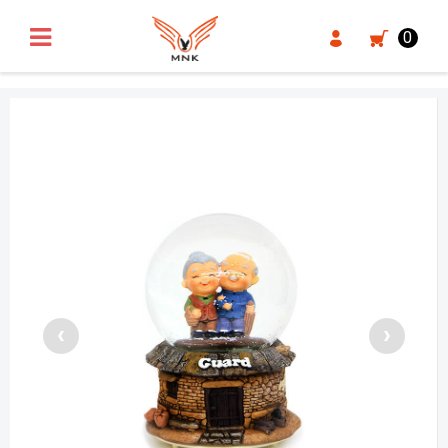
UA-18371546-3
0