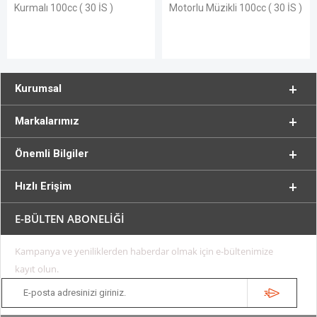
Kurmalı 100cc ( 30 İS )
Motorlu Müzikli 100cc ( 30 İS )
Kurumsal
Markalarımız
Önemli Bilgiler
Hızlı Erişim
E-BÜLTEN ABONELİĞİ
Kampanya ve yeniliklerden haberdar olmak için e-bültenimize
kayıt olun.