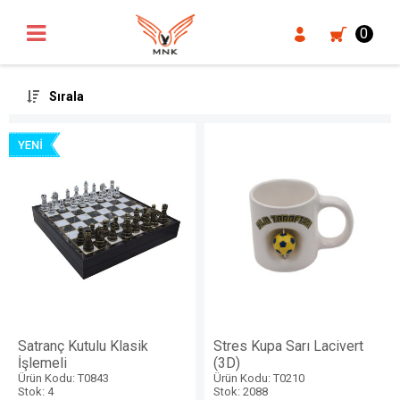
UA-18371546-3
0
Sırala
Satranç Kutulu Klasik
Stres Kupa Sarı Lacivert
İşlemeli
(3D)
Ürün Kodu: T0843
Ürün Kodu: T0210
Stok: 4
Stok: 2088