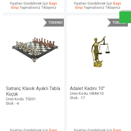
W
h
a
t
s
a
p
p
D
e
s
e
H
a
t
t
Fiyatları Görebilmek İçin
Bayii
Fiyatları Görebilmek İçin
Bayii
Girişi
Yapmalısınız Tıklayınız
Girişi
Yapmalısınız Tıklayınız
Satranç Klasik Ayaklı Tabla
Adalet Kadını 10"
Küçük
Ürün Kodu: HBAK10
Stok: -17
Ürün Kodu: T0201
Stok: -4
Fiyatları Görebilmek İçin
Bayii
Fiyatları Görebilmek İçin
Bayii