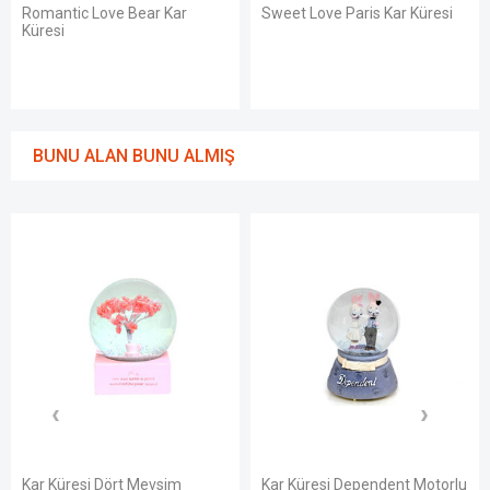
 Kar
Sweet Love Paris Kar Küresi
Küçük Prens Figürlü K
BUNU ALAN BUNU ALMIŞ
evsim
Kar Küresi Dependent Motorlu
Defter Siyah Yaprak