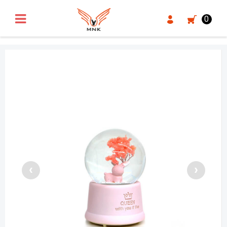
UA-18371546-3
0