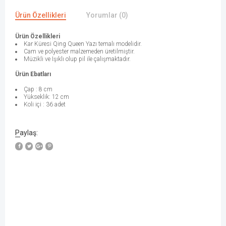
Ürün Özellikleri
Yorumlar (0)
Ürün Özellikleri
Kar Küresi Qing Queen Yazı temalı modelidir.
Cam ve polyester malzemeden üretilmiştir.
Müzikli ve Işıklı olup pil ile çalışmaktadır.
Ürün Ebatları
Çap : 8 cm
Yükseklik: 12 cm
Koli içi : 36 adet
Paylaş: