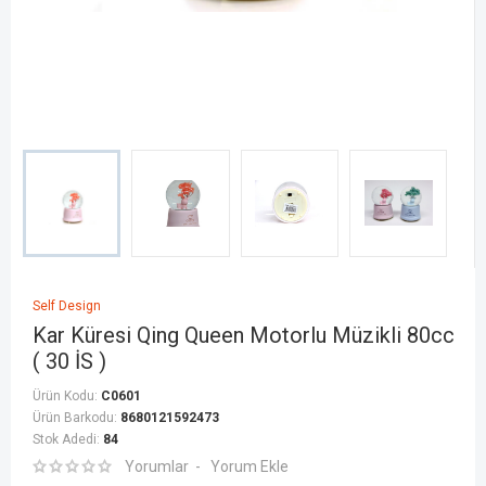
Self Design
Kar Küresi Qing Queen Motorlu Müzikli 80cc
( 30 İS )
Ürün Kodu:
C0601
Ürün Barkodu:
8680121592473
Stok Adedi:
84
Yorumlar
Yorum Ekle