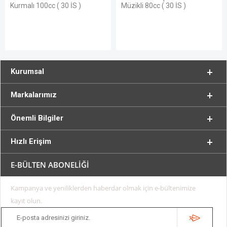
 İS )
Müzikli 80cc ( 30 İS )
Kurumsal
Markalarımız
Önemli Bilgiler
Hızlı Erişim
E-BÜLTEN ABONELİĞİ
Kampanya ve yeniliklerden haberdar olmak için e-bültenimize
kayıt olun.