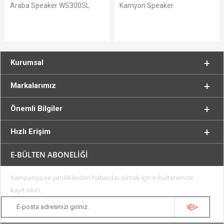
a Speaker WS300SL
Kamyon Speaker
Araba 
Kurumsal
Markalarımız
Önemli Bilgiler
Hızlı Erişim
E-BÜLTEN ABONELİĞİ
Kampanya ve yeniliklerden haberdar olmak için e-bültenimize
kayıt olun.