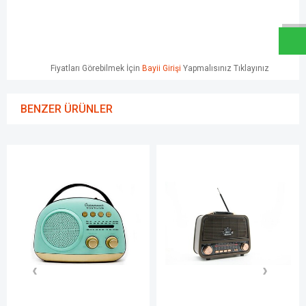
W
h
a
t
s
a
p
p
D
e
s
e
H
a
t
t
Fiyatları Görebilmek İçin
Bayii Girişi
Yapmalısınız Tıklayınız
BENZER ÜRÜNLER