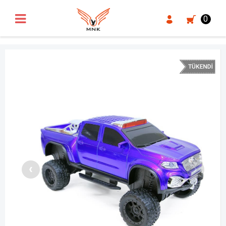
UA-18371546-3
0