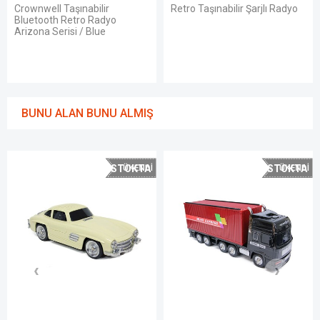
aşınabilir
Retro Taşınabilir Şarjlı Radyo
Radyo Small
Retro Radyo
isi / Blue
BUNU ALAN BUNU ALMIŞ
STOKTA
STOKTA
YOK
YOK