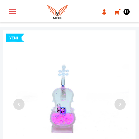
UA-18371546-3
0