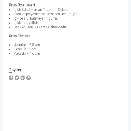
Ürün Özellikleri
Işıklı Şeffaf Keman Tasarımlı Dekoratif.
Cam ve polyester malzemeden üretilmiştir.
İçinde sıvı batmayan figürler.
Işıklı olup pillidir..
Renkler Karışık Olarak Gelmektedir.
Ürün Ebatları
Uzunluk : 6,5 cm
Genişlik : 5 cm
Yükseklik: 16 cm
Paylaş:
W
h
a
t
s
a
p
p
D
e
s
e
H
a
t
t