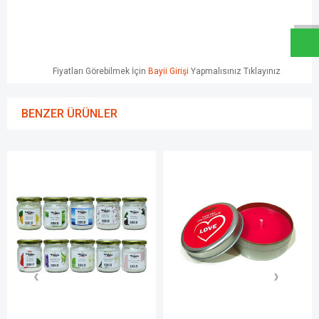
W
h
a
t
s
a
p
p
D
e
s
e
H
a
t
t
Fiyatları Görebilmek İçin
Bayii Girişi
Yapmalısınız Tıklayınız
BENZER ÜRÜNLER