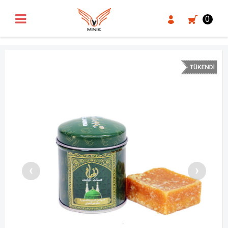
UA-18371546-3
0