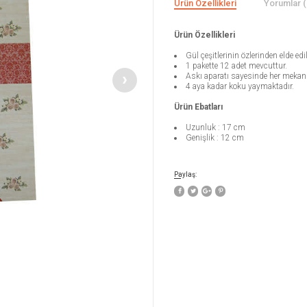
Ürün Özellikleri
Yorumlar (
Ürün Özellikleri
Gül çeşitlerinin özlerinden elde edi
1 pakette 12 adet mevcuttur.
Askı aparatı sayesinde her mekand
4 aya kadar koku yaymaktadır.
Ürün Ebatları
Uzunluk : 17 cm
Genişlik : 12 cm
Paylaş: