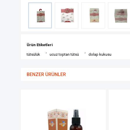
Ürün Etiketleri
,
,
tütsülük
ucuz toptan tütsü
dolap kukusu
BENZER ÜRÜNLER