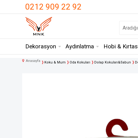
UA-18371546-3
0212 909 22 92
Dekorasyon
Aydınlatma
Hobi & Kırtas
Anasayfa
Koku & Mum
Oda Kokuları
Dolap Kokuları&Sabun
D