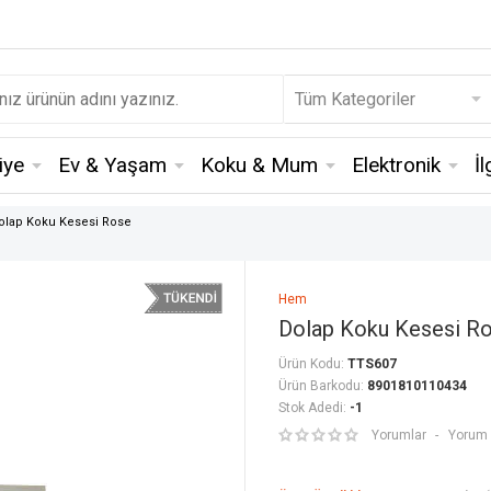
iye
Ev & Yaşam
Koku & Mum
Elektronik
İ
olap Koku Kesesi Rose
Hem
Dolap Koku Kesesi R
Ürün Kodu:
TTS607
Ürün Barkodu:
8901810110434
Stok Adedi:
-1
Yorumlar
Yorum 