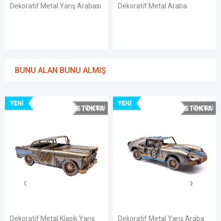
ış Arabası
Dekoratif Metal Araba
Dekoratif Metal Yarı
Modeli
BUNU ALAN BUNU ALMIŞ
YENI
YENI
STOKTA
STOKTA
YOK
YOK
asik Yarış
Dekoratif Metal Yarış Araba
Dekoratif Metal Mot