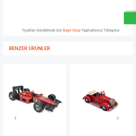
W
h
a
t
s
a
p
p
D
e
s
e
H
a
t
t
Fiyatları Görebilmek İçin
Bayii Girişi
Yapmalısınız Tıklayınız
BENZER ÜRÜNLER
YENI