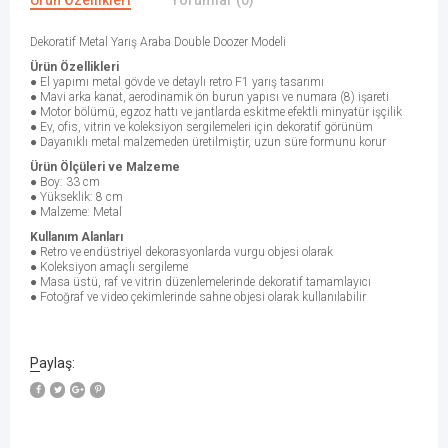
Ürün Özellikleri
Yorumlar (0)
Dekoratif Metal Yarış Araba Double Doozer Modeli
Ürün Özellikleri
● El yapımı metal gövde ve detaylı retro F1 yarış tasarımı
● Mavi arka kanat, aerodinamik ön burun yapısı ve numara (8) işareti
● Motor bölümü, egzoz hattı ve jantlarda eskitme efektli minyatür işçilik
● Ev, ofis, vitrin ve koleksiyon sergilemeleri için dekoratif görünüm
● Dayanıklı metal malzemeden üretilmiştir, uzun süre formunu korur
Ürün Ölçüleri ve Malzeme
● Boy: 33 cm
● Yükseklik: 8 cm
● Malzeme: Metal
Kullanım Alanları
● Retro ve endüstriyel dekorasyonlarda vurgu objesi olarak
● Koleksiyon amaçlı sergileme
● Masa üstü, raf ve vitrin düzenlemelerinde dekoratif tamamlayıcı
● Fotoğraf ve video çekimlerinde sahne objesi olarak kullanılabilir
Paylaş: