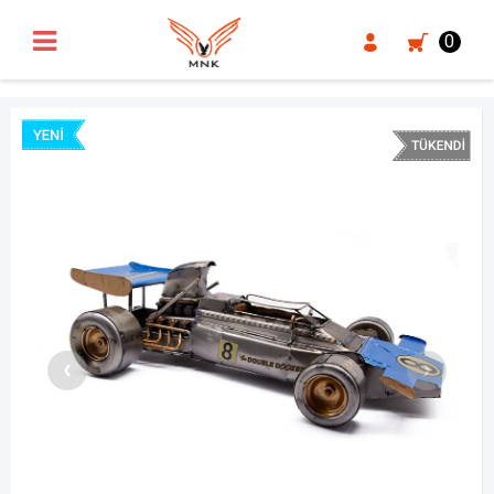
UA-18371546-3
0