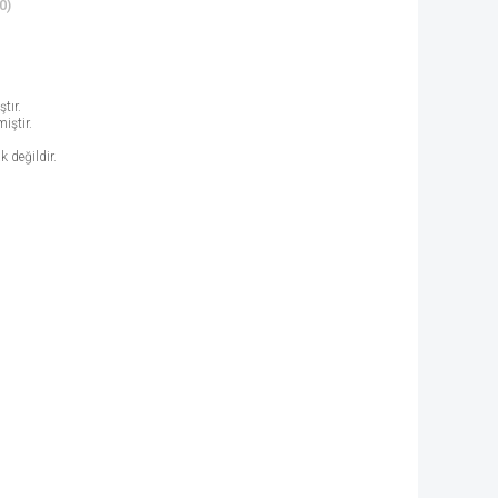
0)
tır.
iştir.
k değildir.