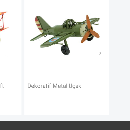
Dekoratif Metal Uçak
Dekoratif Meta
Kanatlı