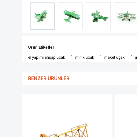
Ürün Etiketleri
,
,
,
el yapımı ahşap uçak
minik uçak
maket uçak
u
BENZER ÜRÜNLER