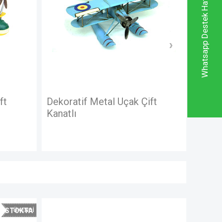
Whatsapp Destek Hattı
oratif Metal Uçak Çift
Dekoratif Metal Uça
atlı