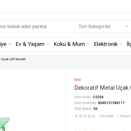
iye
Ev & Yaşam
Koku & Mum
Elektronik
İ
 Uçak Çift Kanatlı
Mnk
Dekoratif Metal Uçak Ç
Ürün Kodu:
C0204
Ürün Barkodu:
8680121588117
Stok Adedi:
56
Yorumlar
Yorum 