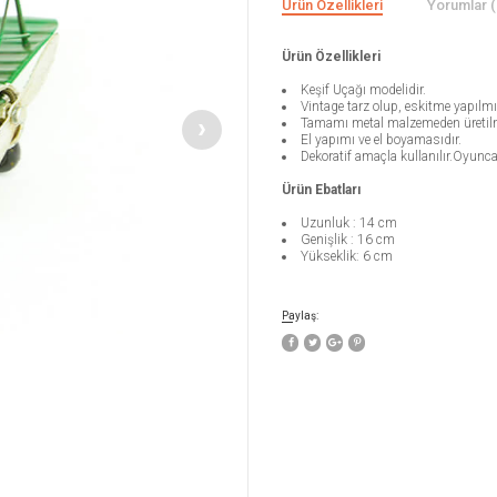
Ürün Özellikleri
Yorumlar (
Ürün Özellikleri
Keşif Uçağı modelidir.
Vintage tarz olup, eskitme yapılmış
Tamamı metal malzemeden üretilm
El yapımı ve el boyamasıdır.
Dekoratif amaçla kullanılır.Oyunca
Ürün Ebatları
Uzunluk : 14 cm
Genişlik : 16 cm
Yükseklik: 6 cm
Paylaş: