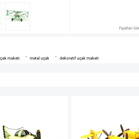
Fiyatları G
,
,
çak maketi
metal uçak
dekoratif uçak maketi