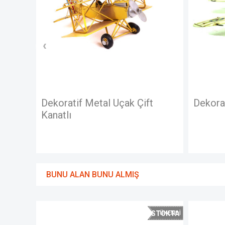
atif Metal Uçak Çift
Dekoratif Metal Uçak
lı
BUNU ALAN BUNU ALMIŞ
STOKTA