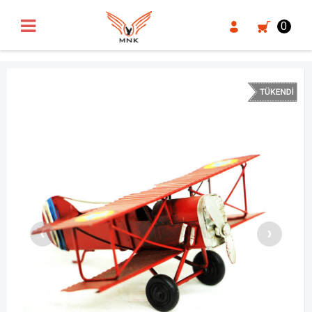
UA-18371546-3
0