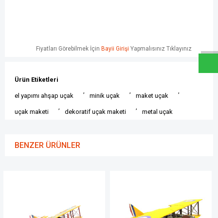
W
h
a
t
s
a
p
p
D
e
s
e
H
a
t
t
Fiyatları Görebilmek İçin
Bayii Girişi
Yapmalısınız Tıklayınız
Ürün Etiketleri
,
,
,
el yapımı ahşap uçak
minik uçak
maket uçak
,
,
uçak maketi
dekoratif uçak maketi
metal uçak
BENZER ÜRÜNLER