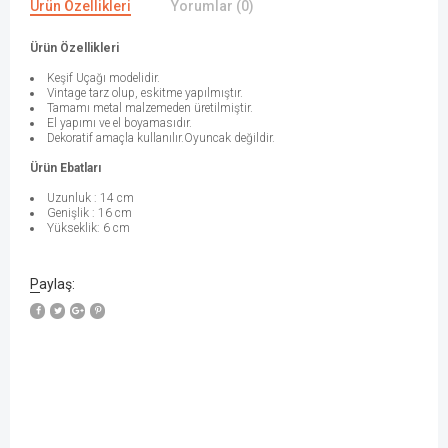
Ürün Özellikleri
Yorumlar (0)
Ürün Özellikleri
Keşif Uçağı modelidir.
Vintage tarz olup, eskitme yapılmıştır.
Tamamı metal malzemeden üretilmiştir.
El yapımı ve el boyamasıdır.
Dekoratif amaçla kullanılır.Oyuncak değildir.
Ürün Ebatları
Uzunluk : 14 cm
Genişlik : 16 cm
Yükseklik: 6 cm
Paylaş: