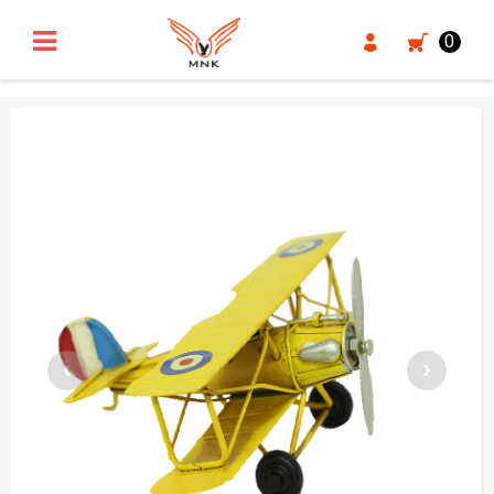
UA-18371546-3
0