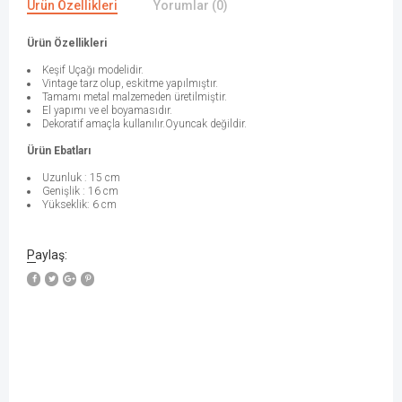
Ürün Özellikleri
Yorumlar (0)
Ürün Özellikleri
Keşif Uçağı modelidir.
Vintage tarz olup, eskitme yapılmıştır.
Tamamı metal malzemeden üretilmiştir.
El yapımı ve el boyamasıdır.
Dekoratif amaçla kullanılır.Oyuncak değildir.
Ürün Ebatları
Uzunluk : 15 cm
Genişlik : 16 cm
Yükseklik: 6 cm
Paylaş: