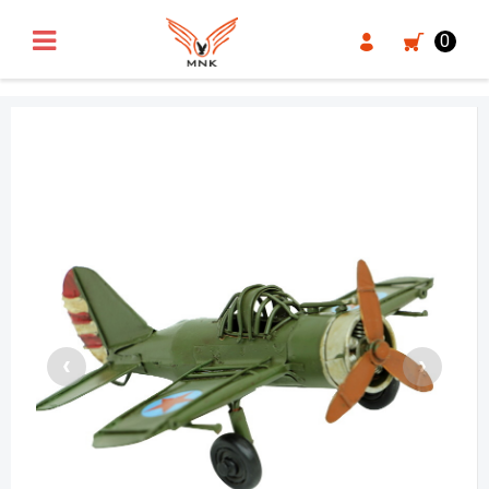
UA-18371546-3
0