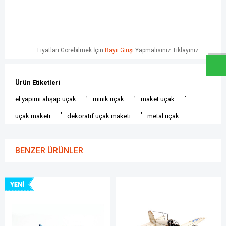
W
h
a
t
s
a
p
p
D
e
s
e
H
a
t
t
Fiyatları Görebilmek İçin
Bayii Girişi
Yapmalısınız Tıklayınız
Ürün Etiketleri
,
,
,
el yapımı ahşap uçak
minik uçak
maket uçak
,
,
uçak maketi
dekoratif uçak maketi
metal uçak
BENZER ÜRÜNLER
YENI