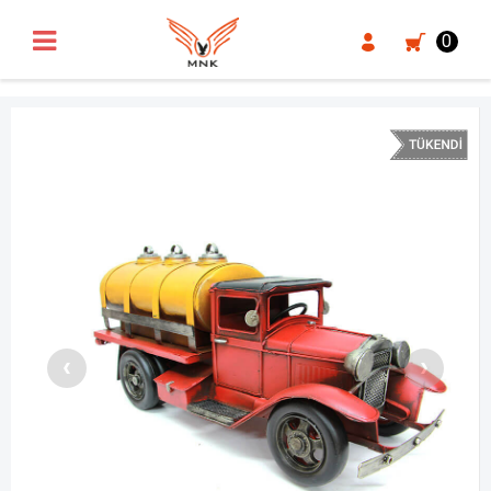
UA-18371546-3
0